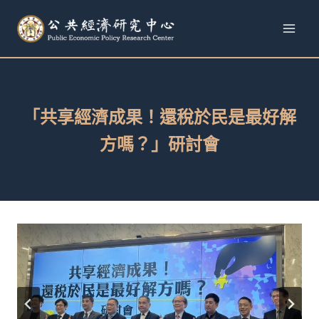
跳
至
內
容
「共享經濟成果！還稅於民是最好解
方嗎？」研討會