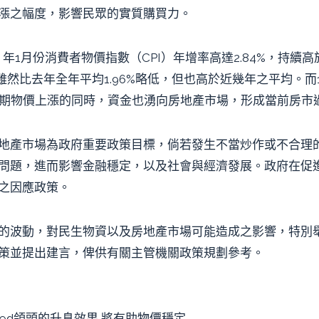
漲之幅度，影響民眾的實質購買力。
）年1月份消費者物價指數（CPI）年增率高達2.84%，持續
， 雖然比去年全年平均1.96%略低，但也高於近幾年之平均。而
在預期物價上漲的同時，資金也湧向房地產市場，形成當前房市
地產市場為政府重要政策目標，倘若發生不當炒作或不合理
問題，進而影響金融穩定，以及社會與經濟發展。政府在促
之因應政策。
的波動，對民生物資以及房地產市場可能造成之影響，特別
策並提出建言，俾供有關主管機關政策規劃參考。
Fed領頭的升息效果 將有助物價穩定