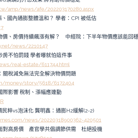
.tw/amp/news/afe/202203170280.aspx
價漲、國內通膨整體溫和？ 學者：CPI 被低估
x7
聞雲：物價、房價持續飆漲有解？ 中經院：下半年物價應該能回
ay.net/news/2210147
炒房不怕罰錢 學者曝就怕這件事
news/real-estate/611744.html
博：關稅減免無法完全解決物價問題
om/money/story/5618/6172404
國際影響 稅制、漲幅應連動
dR
民粹vs泡沫化 龔明鑫：通膨H2緩解(2-2)
inatimes.com/news/20220318900362-420501
／面對高房價 產官學共倡調節供需 杜絕投機