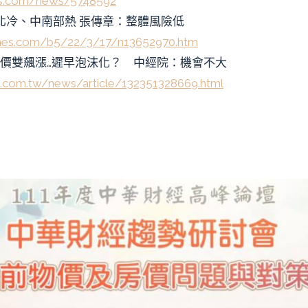
s.com/news/5748592
市北冷、中南部熱 張傳章：整體風險低
mes.com/b5/22/3/17/n13652970.htm
房價雙飆漲…遲早泡沫化？ 中經院：機會不大
n.com.tw/news/article/132351328669.html