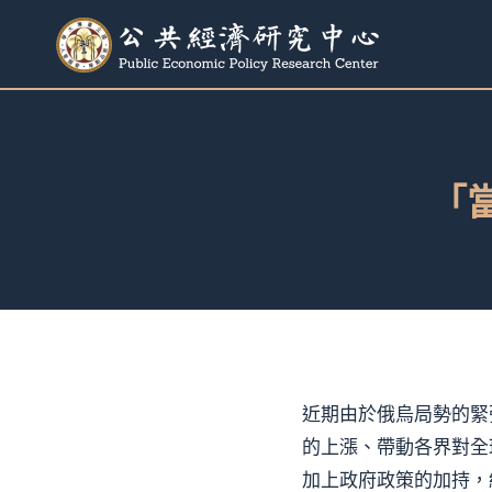
跳
至
內
容
「
近期由於俄烏局勢的緊
的上漲、帶動各界對全
加上政府政策的加持，