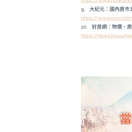
https://www.nownew
9. 大紀元：國內房
https://www.epochti
10. 好房網：物價、
https://news.housefu