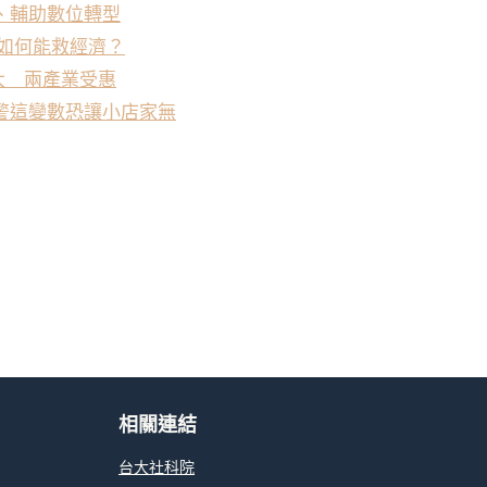
、輔助數位轉型
 如何能救經濟？
大 兩產業受惠
警這變數恐讓小店家無
相關連結
台大社科院