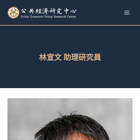
跳
至
內
容
林宣文 助理研究員