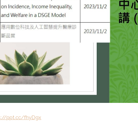
s://ppt.cc/fhyDgx