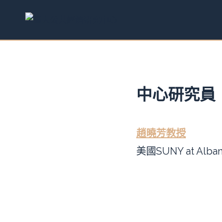
跳
至
內
容
中心研究員
趙曉芳教授
美國SUNY at Alb