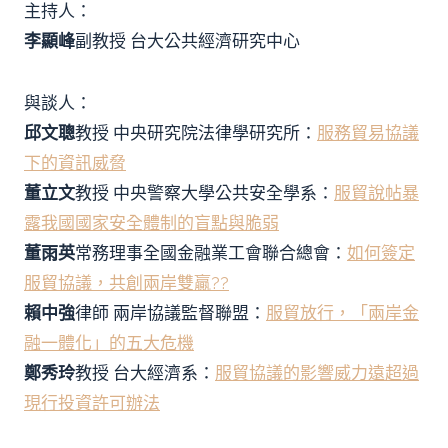
主持人：
李顯峰
副教授 台大公共經濟研究中心
與談人：
邱文聰
教授 中央研究院法律學研究所：
服務貿易協議
下的資訊威脅
董立文
教授 中央警察大學公共安全學系：
服貿說帖暴
露我國國家安全體制的盲點與脆弱
董雨英
常務理事全國金融業工會聯合總會：
如何簽定
服貿協議，共創兩岸雙贏??
賴中強
律師 兩岸協議監督聯盟：
服貿放行，「兩岸金
融一體化」的五大危機
鄭秀玲
教授 台大經濟系：
服貿協議的影響威力遠超過
現行投資許可辦法