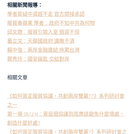
相關新聞報導：
學者質疑中資趕不走 官方間接承認
服貿毒蘋果 學者：政府不知中共為何物
邱文聰︰服貿引狼入室 個資不保
董立文：天龍國政府 識敵不清
賴中強：兩岸金融連結 拖累台灣
鄭秀玲：國安鑰匙 交給對岸
相關文章
《如何簽定服貿協議，共創兩岸雙贏??》系列研討會
之一
第一場 (8/23)：簽這個協議到底應該避免什麼壞處，
創造什麼好處?
《如何簽定服貿協議，共創兩岸雙贏?》系列研討會之