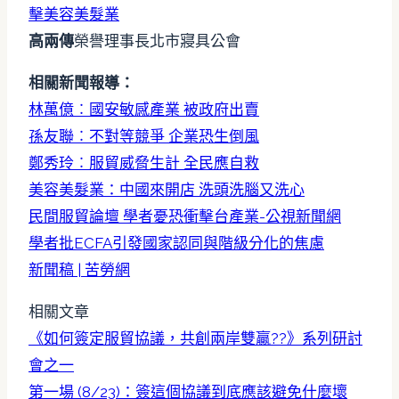
擊美容美髮業
高兩傳
榮譽理事長北市寢具公會
相關新聞報導：
林萬億︰國安敏感產業 被政府出賣
孫友聯︰不對等競爭 企業恐生倒風
鄭秀玲︰服貿威脅生計 全民應自救
美容美髮業：中國來開店 洗頭洗腦又洗心
民間服貿論壇 學者憂恐衝擊台產業-公視新聞網
學者批ECFA引發國家認同與階級分化的焦慮
新聞稿 | 苦勞網
相關文章
《如何簽定服貿協議，共創兩岸雙贏??》系列研討
會之一
第一場 (8/23)：簽這個協議到底應該避免什麼壞