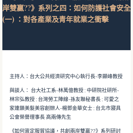
岸雙贏??》系列之四：如何防護社會安全
(一) ：對各產業及青年就業之衝擊
主持人：台大公共經濟研究中心執行長-李顯峰教授
與談人： 台大社工系-林萬億教授 ; 中研院社研所-
林宗弘教授 ; 台灣勞工陣線-孫友聯秘書長 ; 可愛之
家連鎖美髮美容創辦人-楊鄧金華女士 ; 台北市寢具
公會榮譽理事長 高兩傳先生
《如何簽定服貿協議，共創兩岸雙贏??》系列研討