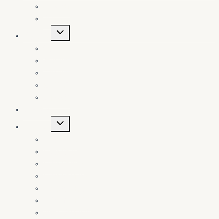
menu
中心簡介
中心成員
Toggle
學術活動
child
menu
勞動市場
財政政策
貨幣政策
國際貿易
其他議題
訪問學者
Toggle
相關連結
child
menu
台大社科院
台大經濟系
台灣經濟學會
台灣經濟研究院
中華經濟研究院
台灣金融研訓院
政大台灣研究中心