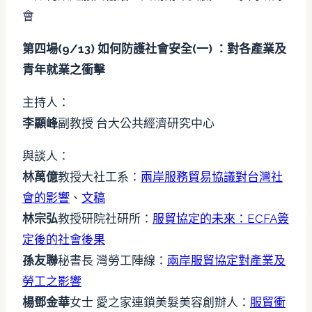
會
第四場(9/13) 如何防護社會安全(一) ：對各產業及
青年就業之衝擊
主持人：
李顯峰
副教授 台大公共經濟研究中心
與談人：
林萬億
教授大社工系：
兩岸服務貿易協議對台灣社
會的影響
、
文稿
林宗弘
教授研院社研所：
服貿協定的未來：ECFA簽
定後的社會後果
孫友聯
秘書長 灣勞工陣線：
兩岸服貿協定對產業及
勞工之影響
楊鄧金華
女士 愛之家連鎖美髮美容創辦人：
服貿衝