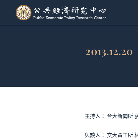
跳
至
內
容
2013.1
主持人： 台大新聞所 
與談人： 交大資工所 林