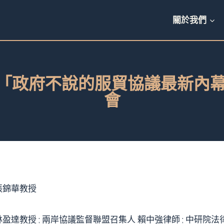
關於我們
2.20 「政府不說的服貿協議最新
會
張錦華教授
盈達教授 ; 兩岸協議監督聯盟召集人 賴中強律師 ; 中研院法律