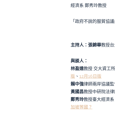
經濟系 鄭秀玲教授
「政府不說的服貿協
主持人：張錦華
教授台
與談人：
林盈達
教授 交大資工
版
、
12月16日版
賴中強
律師兩岸協議監
黃國昌
教授中研院法律
鄭秀玲
教授臺大經濟系
加坡等國？