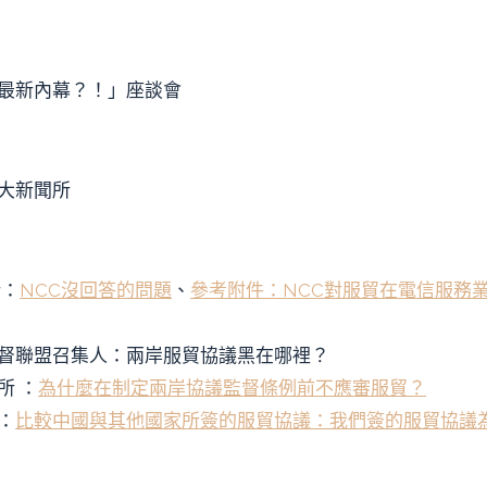
議最新內幕？！」座談會
大新聞所
所：
NCC沒回答的問題
、
參考附件：NCC對服貿在電信服務業
督聯盟召集人：兩岸服貿協議黑在哪裡？
所 ：
為什麼在制定兩岸協議監督條例前不應審服貿？
：
比較中國與其他國家所簽的服貿協議：我們簽的服貿協議