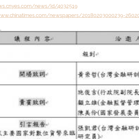
ews.cnyes.com/news/id/4032519
/www.chinatimes.com/newspapers/20180203000239-2602