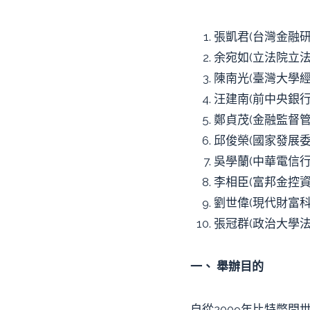
張凱君(台灣金融
余宛如(立法院立法
陳南光(臺灣大學經
汪建南(前中央銀
鄭貞茂(金融監督
邱俊榮(國家發展
吳學蘭(中華電信
李相臣(富邦金控資
劉世偉(現代財富
張冠群(政治大學
一、
舉辦目的
自從2009年比特幣問世以