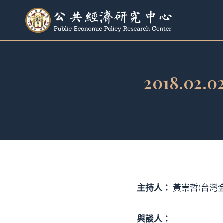
跳
至
內
容
2018.0
主持人：
黃崇哲(台灣
與談人：