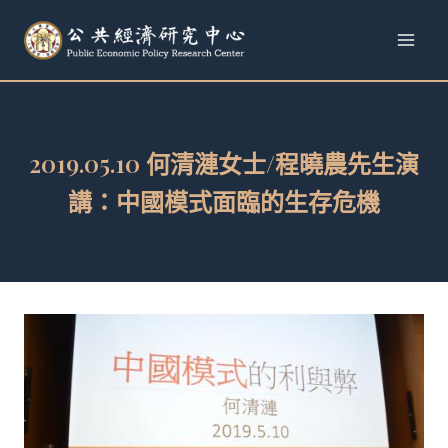
跳
至
內
容
2019.05.10 何清漣女士/程曉農先生演
講：中國模式面臨的生存危機