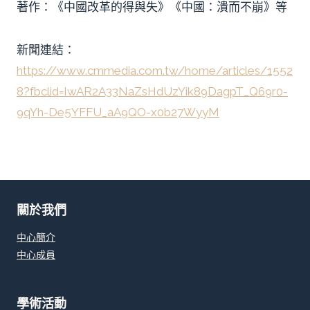
著作：《中國改革的得與失》《中國：潰而不崩》等
新聞連結：
https://www.cmmedia.com.tw/home/articles/1552
8?fbclid=IwAR2A33NaZsHdUzYik89DagpT_Q69r0-
9qYh-De5YFFU_aA9QO-x0b27WyyM
關於我們
中心簡介
中心成員
學術活動