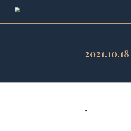
跳
至
內
容
2021.1