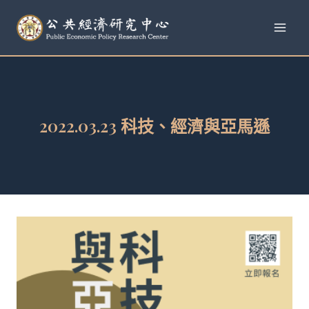
跳
至
內
容
2022.03.23 科技、經濟與亞馬遜