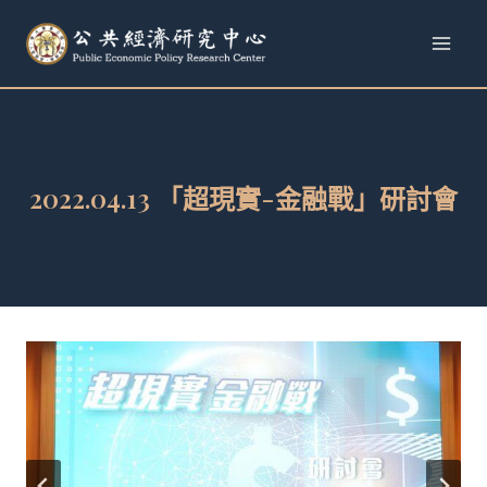
跳
至
內
容
2022.04.13 「超現實-金融戰」研討會