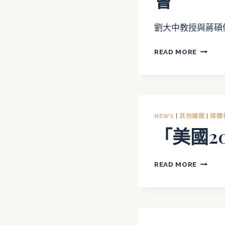
會
支
付
劉大中教授與蔣碩
與
秩
2024.11
READ MORE
序」
劉
媒
大
體
中
報
教
導
授
NEWS
|
其他議題
|
媒體
暨
「美國2
蔣
碩
傑
「美
READ MORE
教
國
授
2024
紀
大
念
選
研
與