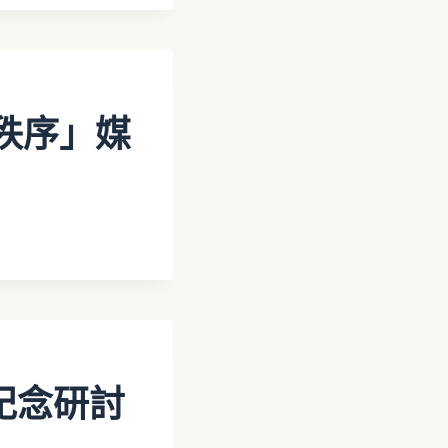
秩序」媒
授紀念研討