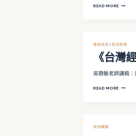
2023.0
READ MORE
膨
與
貨
幣
政
最新消息
|
財政政策
策」
《台灣
研
討
會
吳聰敏老師講稿：
《台
READ MORE
灣
經
濟
四
百
其他議題
年》