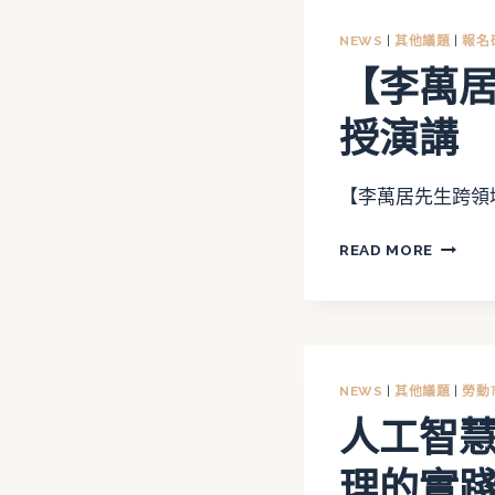
NEWS
|
其他議題
|
報名
【李萬
授演講
【李萬居先生跨領域國
【李
READ MORE
萬
居
先
生
跨
NEWS
|
其他議題
|
勞動
領
人工智
域
國
理的實
際