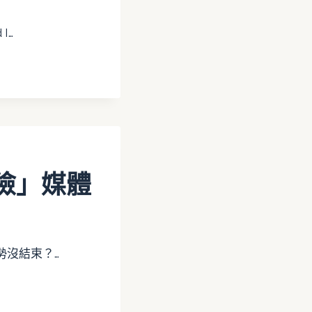
I…
險」媒體
勢沒結束？…