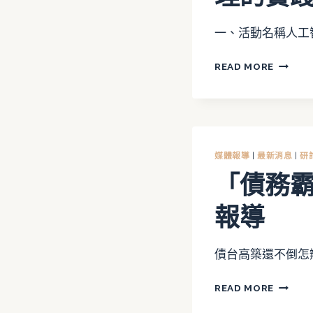
論
壇
一、活動名稱人工智
講
座】
人
READ MORE
許
工
成
智
鋼
慧
教
與
授
社
媒體報導
|
最新消息
|
研
演
會
「債務
講
共
融：
報導
從
教
育、
債台高築還不倒怎
勞
動
「債
READ MORE
到
務