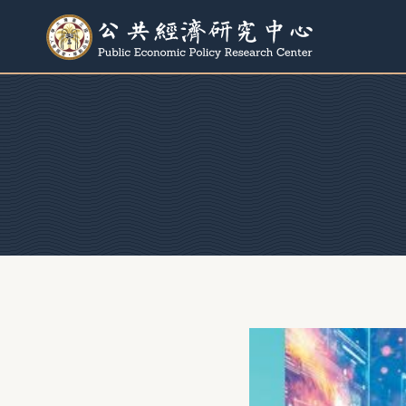
跳
至
內
容