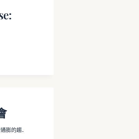
se:
會
通膨的趨…