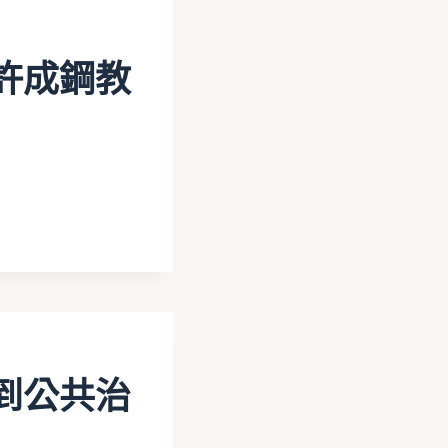
許成鋼教
到公共治