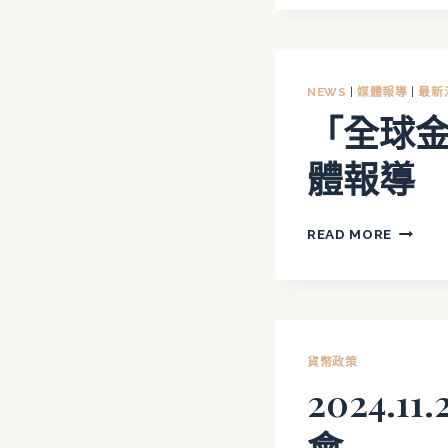
公
霸
共
權：
治
美
理
國
NEWS
|
媒體報導
|
最新
的
的
「全球
實
歷
踐
史、
體報導
探
借
索
鏡
與
「全
READ MORE
風
球
險」
金
媒
融
體
架
報
構
貨幣政策
導
重
2024.
塑：
制
度、