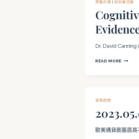
勞動市場
|
研討會活動
討
台
Cognitiv
會
灣
政
Evidenc
經
未
來
Dr. David Canning i
發
展」
COGNIT
READ MORE
研
ABILIT
討
OVER
會
THE
LIFE
COURS
貨幣政策
EVIDEN
2023.
FROM
CHESS
TOURN
歐美通貨膨脹居高