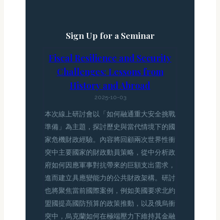
Sign Up for a Seminar
Fiscal Resilience and Security
Challenges: Lessons from
History and Abroad
2025-10-03
本次線上研討會以「如何融通重大安全挑戰
準備」為主題，探討歷史與當代情境下的國
家危機財政經驗。內容將回顧兩次世界性衝
突中主要國家的財政動員策略，從中分析政
府如何因應軍事對抗帶來的巨額支出需求，
進而建立具應變能力的公共財政架構。研討
也將聚焦當前國際案例，例如美國要求北約
盟國提高國防預算的政策推動，以及俄烏衝
突中，烏克蘭如何在極端壓力下維持其金融