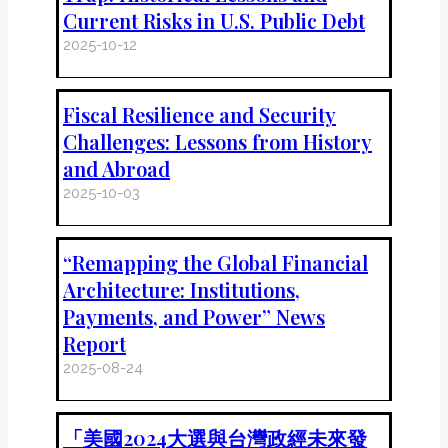
Current Risks in U.S. Public Debt
2025-10-12
Fiscal Resilience and Security
Challenges: Lessons from History
and Abroad
2025-10-03
“Remapping the Global Financial
Architecture: Institutions,
Payments, and Power” News
Report
2025-08-24
「美國2024大選與台灣政經未來發