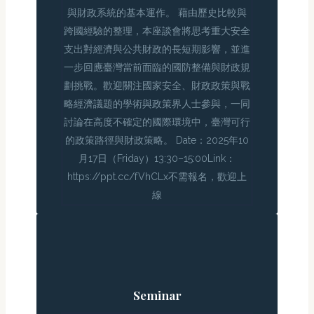
與財政系統的基本運作。 藉由歷史比較與
跨國經驗的整理，本座談會將思考重大安全
支出對經濟與公共財政的長短期影響，並進
一步回應臺灣當前面臨的國防整備與財政規
劃挑戰。歡迎關注國家安全、財政政策與戰
略經濟議題的學術與政策界人士參與，一同
討論在高度不確定的國際環境中，臺灣可行
的政策路徑與財政策略。 Date：2025年10
月17日（Friday）13:30–15:00Link：
https://ppt.cc/fVhCLx不需報名，歡迎上
線
Seminar