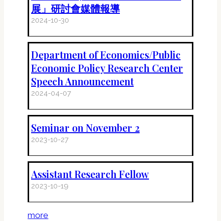
展」研討會媒體報導
2024-10-30
Department of Economics/Public
Economic Policy Research Center
Speech Announcement
2024-04-07
Seminar on November 2
2023-10-27
Assistant Research Fellow
2023-10-19
more