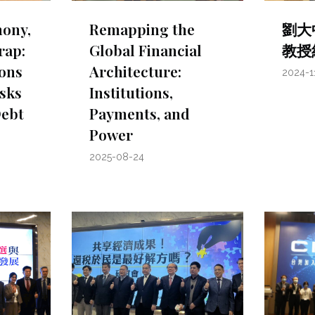
ony,
Remapping the
劉大
rap:
Global Financial
教授
sons
Architecture:
2024-1
sks
Institutions,
Debt
Payments, and
Power
2025-08-24