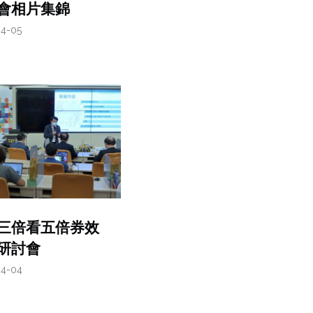
會相片集錦
04-05
三倍看五倍券效
研討會
04-04