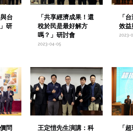
選與台
「共享經濟成果！還
「台
」研
稅於民是最好解方
效益
嗎？」研討會
2023-
2023-04-05
價問
王定愷先生演講：科
「超