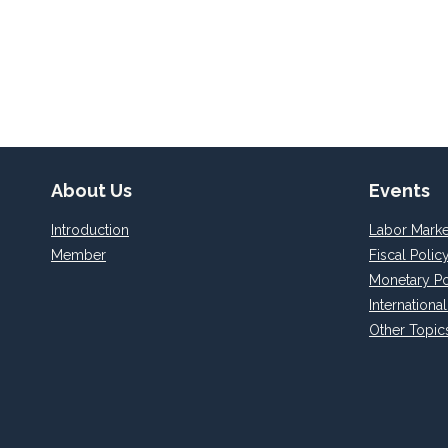
About Us
Events
Introduction
Labor Marke
Member
Fiscal Polic
Monetary Po
Internationa
Other Topic