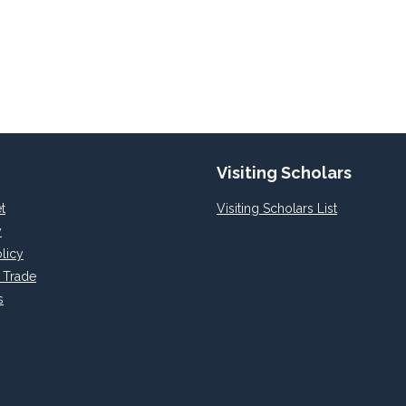
Visiting Scholars
t
Visiting Scholars List
y
licy
l Trade
s