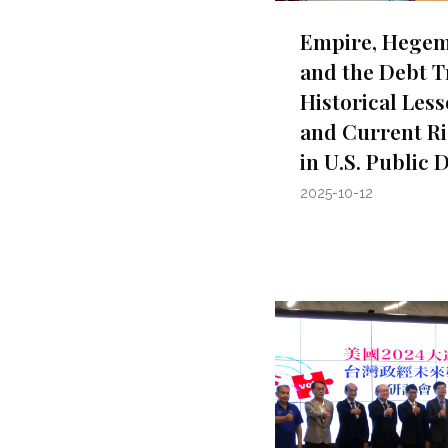
Empire, Hegem
and the Debt T
Historical Les
and Current Ri
in U.S. Public 
2025-10-12