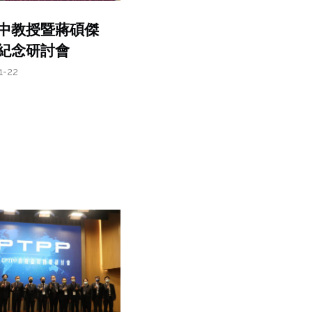
中教授暨蔣碩傑
紀念研討會
1-22