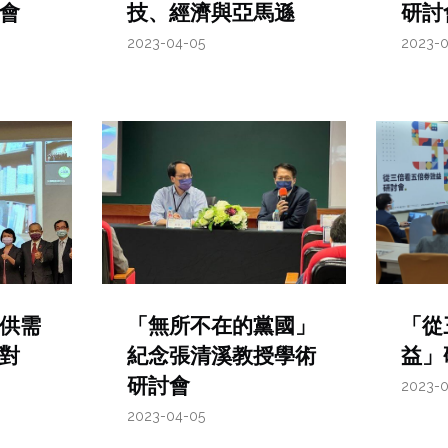
會
技、經濟與亞馬遜
研討
2023-04-05
2023-
供需
「無所不在的黨國」
「從
對
紀念張清溪教授學術
益」
研討會
2023-
2023-04-05