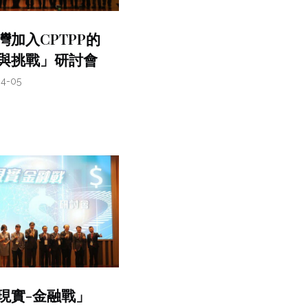
灣加入CPTPP的
與挑戰」研討會
04-05
現實-金融戰」